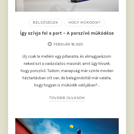
BELSŐSÉGEK
HOGY MŰKÖDIK?
Így szívja fel a port – A porszívó működése
FEBRUÁR 18, 2025
Ülj csak le mellém egy pillanatra, és elmagyarázom
neked ezt a varázslatos masinát, amit úgy hívunk,
hogy porszívó. Tudom, manapság már szinte minden
háztartásban ott van, de belegondoltál már valaha,
hogy hogyan is működik valójában?…
TOVÁBB OLVASOM