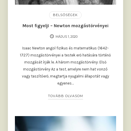
BELSŐSÉGEK
Most figyelj! – Newton mozgástörvényei
MÁJUS 1, 2020
Isaac Newton angol fizikus és matematikus (1642-
1727) mozgástörvényei a testek erő hatására történő
mozgását írják le. A három mozgástörvény: Első
mozgástörvény Az a test, amelyre nem hat vonzó
vagy taszítóerő, megtartja nyugalmi állapotát vagy
egyenes…
TOVÁBB OLVASOM