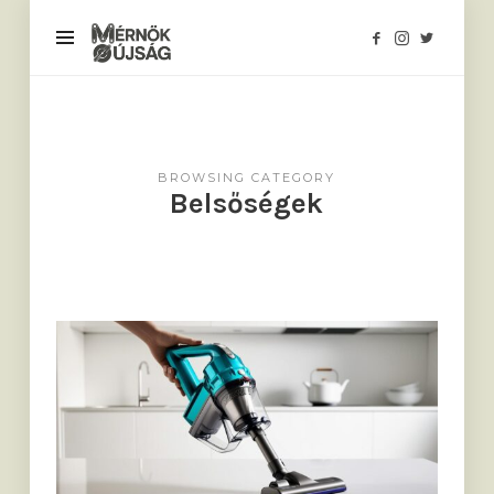
Mérnökújság
BROWSING CATEGORY
Belsőségek