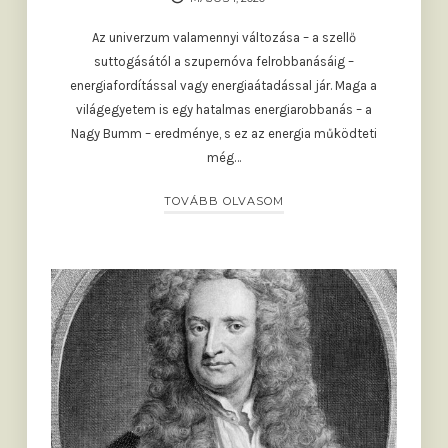
Az univerzum valamennyi változása – a szellő
suttogásától a szupernóva felrobbanásáig –
energiafordítással vagy energiaátadással jár. Maga a
világegyetem is egy hatalmas energiarobbanás – a
Nagy Bumm – eredménye, s ez az energia működteti
még…
TOVÁBB OLVASOM