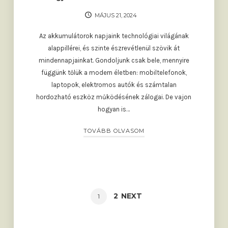
MÁJUS 21, 2024
Az akkumulátorok napjaink technológiai világának
alappillérei, és szinte észrevétlenül szövik át
mindennapjainkat. Gondoljunk csak bele, mennyire
függünk tőlük a modern életben: mobiltelefonok,
laptopok, elektromos autók és számtalan
hordozható eszköz működésének zálogai. De vajon
hogyan is…
TOVÁBB OLVASOM
Posts
PAGE
2
NEXT
PAGE
1
navigation