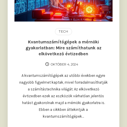
TECH
Kvantumszámítógépek a mérnöki
gyakorlatban: Mire számíthatunk az
elkövetkező évtizedben
OKTÓBER 4, 2024
A kvantumszámítógépek az utóbbi években egyre
nagyobb figyelmet kaptak, mivel forradalmasíthatják
a számítástechnika világát. Az elkövetkező
évtizedben ezek az eszközök várhatóan jelentős
hatást gyakorolnak majd a mérnöki gyakorlatra is.
Ebben a cikkben áttekintjük a
kvantumszámítógépek…