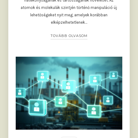
hatékonyságának és tartósságának növelését. Az
atomok és molekulák szintjén történő manipuláció új
lehetőségeket nyit meg, amelyek korábban
elképzelhetetlenek…
TOVÁBB OLVASOM