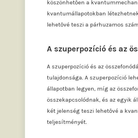
köszönhetően a kvantummechanik
kvantumállapotokban létezhetnek,
lehetővé teszi a párhuzamos szám
A szuperpozíció és az ö
A szuperpozíció és az összefonó
tulajdonsága. A szuperpozíció lehe
állapotban legyen, míg az összef
összekapcsolódnak, és az egyik áll
két jelenség teszi lehetővé a kv
teljesítményét.