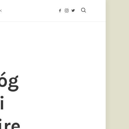
K
óg
i
ire