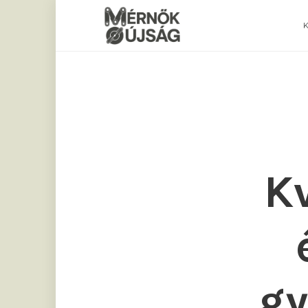
Mérnökújság
K
gy