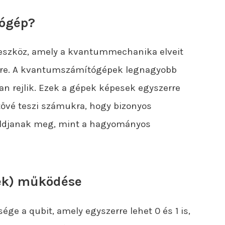
ógép?
eszköz, amely a kvantummechanika elveit
ére. A kvantumszámítógépek legnagyobb
n rejlik. Ezek a gépek képesek egyszerre
etővé teszi számukra, hogy bizonyos
oldjanak meg, mint a hagyományos
ek) működése
e a qubit, amely egyszerre lehet 0 és 1 is,