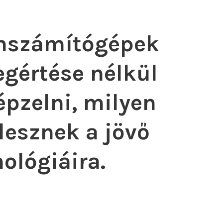
mszámítógépek
egértése nélkül
épzelni, milyen
lesznek a jövő
ológiáira.