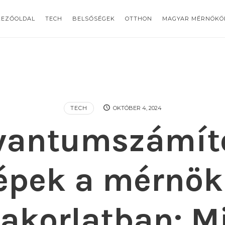
KEZŐOLDAL
TECH
BELSŐSÉGEK
OTTHON
MAGYAR MÉRNÖKÖ
TECH
OKTÓBER 4, 2024
vantumszámít
épek a mérnök
akorlatban: M