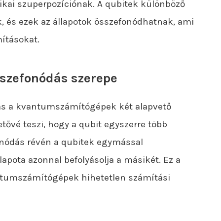
ai szuperpozíciónak. A qubitek különböző
 és ezek az állapotok összefonódhatnak, ami
ításokat.
sszefonódás szerepe
dás a kvantumszámítógépek két alapvető
tővé teszi, hogy a qubit egyszerre több
onódás révén a qubitek egymással
apota azonnal befolyásolja a másikét. Ez a
antumszámítógépek hihetetlen számítási