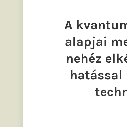
A kvantu
alapjai m
nehéz elk
hatással 
techn