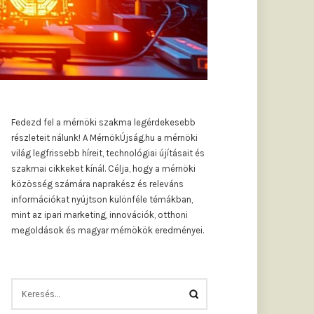
Fedezd fel a mérnöki szakma legérdekesebb
részleteit nálunk! A MérnökÚjság.hu a mérnöki
világ legfrissebb híreit, technológiai újításait és
szakmai cikkeket kínál. Célja, hogy a mérnöki
közösség számára naprakész és releváns
információkat nyújtson különféle témákban,
mint az ipari marketing, innovációk, otthoni
megoldások és magyar mérnökök eredményei.
KERESÉS: