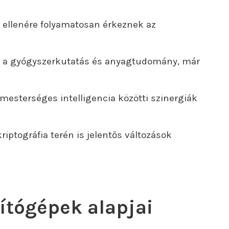
k ellenére folyamatosan érkeznek az
nt a gyógyszerkutatás és anyagtudomány, már
esterséges intelligencia közötti szinergiák
ptográfia terén is jelentős változások
tógépek alapjai