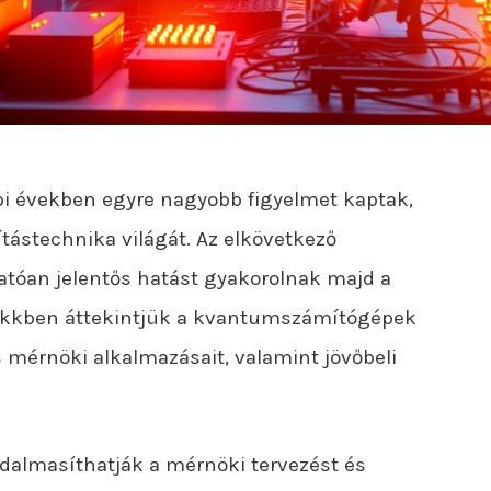
 években egyre nagyobb figyelmet kaptak,
tástechnika világát. Az elkövetkező
atóan jelentős hatást gyakorolnak majd a
cikkben áttekintjük a kvantumszámítógépek
 és mérnöki alkalmazásait, valamint jövőbeli
almasíthatják a mérnöki tervezést és