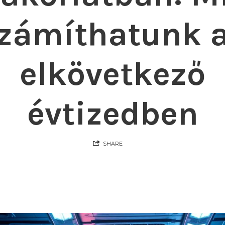
zámíthatunk 
elkövetkező
évtizedben
SHARE