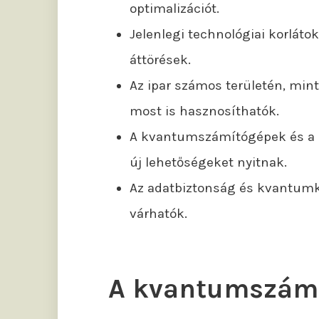
optimalizációt.
Jelenlegi technológiai korláto
áttörések.
Az ipar számos területén, mi
most is hasznosíthatók.
A kvantumszámítógépek és a m
új lehetőségeket nyitnak.
Az adatbiztonság és kvantumkri
várhatók.
A kvantumszámí