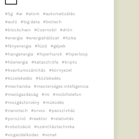
5g
ai
atom
automatizálás
autó
big data
biotech
blockchain
Csernobil
drón
energia
energiahálózat
fizika
fényenergia
fúzió
gépek
hangenergia
hiperhurok
hiperloop
hőenergia
katasztrófa
kripto
kvantumszámítás
környezet
közelekedés
közlekedés
mechanika
mesterséges intelligencia
mezőgazdaság
mi
mobiltelefon
mozgástörvény
működés
nanotech
orvos
passzívház
porszívó
reaktor
relativitás
robotizáció
számítástechnika
vizgazdalkodas
vonat