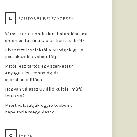
L
EGUTÓBBI BEJEGYZÉSEK
Városi kertek praktikus határolása: mit
érdemes tudni a táblás kerítésekről?
Elveszett levelektől a bírságokig – a
postakezelés valódi tétje
Mitől lesz tartós egy szerkezet?
Anyagok és technológiák
összehasonlítása
Hogyan válassz UV-álló kültéri műfű
teraszra?
Miért választják egyre többen a
napvitorla megoldást?
C
ÍMKÉK