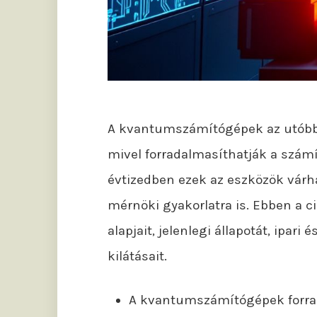
A kvantumszámítógépek az utóbbi
mivel forradalmasíthatják a számí
évtizedben ezek az eszközök várh
mérnöki gyakorlatra is. Ebben a 
alapjait, jelenlegi állapotát, ipari
kilátásait.
A kvantumszámítógépek forrad