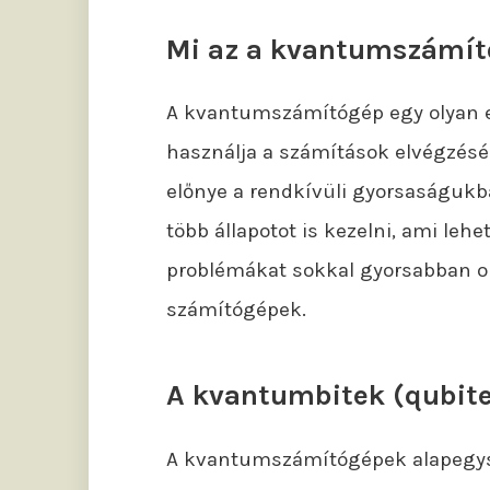
Mi az a kvantumszámít
A kvantumszámítógép egy olyan 
használja a számítások elvégzés
előnye a rendkívüli gyorsaságukba
több állapotot is kezelni, ami leh
problémákat sokkal gyorsabban 
számítógépek.
A kvantumbitek (qubit
A kvantumszámítógépek alapegység