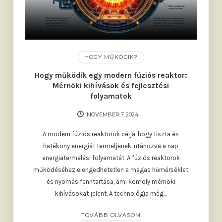
HOGY MŰKÖDIK?
Hogy működik egy modern fúziós reaktor:
Mérnöki kihívások és fejlesztési
folyamatok
NOVEMBER 7, 2024
A modern fúziós reaktorok célja, hogy tiszta és
hatékony energiát termeljenek, utánozva a nap
energiatermelési folyamatát. A fúziós reaktorok
működéséhez elengedhetetlen a magas hőmérséklet
és nyomás fenntartása, ami komoly mérnöki
kihívásokat jelent. A technológia még…
TOVÁBB OLVASOM