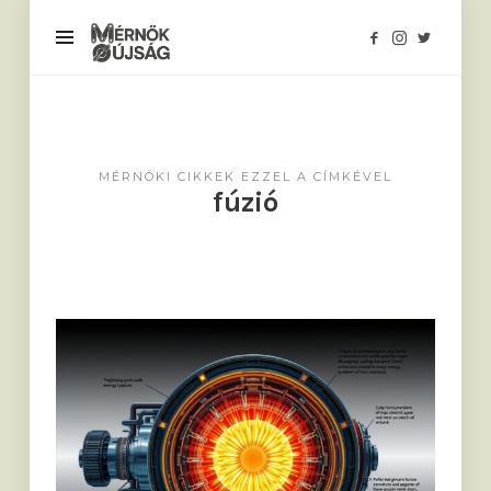
Mérnökújság
MÉRNÖKI CIKKEK EZZEL A CÍMKÉVEL
fúzió