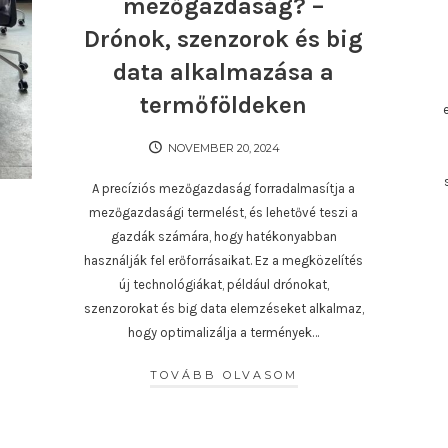
mezőgazdaság? –
Drónok, szenzorok és big
data alkalmazása a
termőföldeken
NOVEMBER 20, 2024
A precíziós mezőgazdaság forradalmasítja a
mezőgazdasági termelést, és lehetővé teszi a
gazdák számára, hogy hatékonyabban
használják fel erőforrásaikat. Ez a megközelítés
új technológiákat, például drónokat,
szenzorokat és big data elemzéseket alkalmaz,
hogy optimalizálja a termények…
TOVÁBB OLVASOM