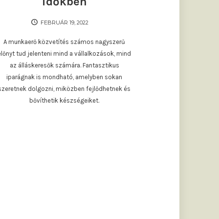
időkben
FEBRUÁR 19, 2022
A munkaerő közvetítés számos nagyszerű
előnyt tud jelenteni mind a vállalkozások, mind
az álláskeresők számára. Fantasztikus
iparágnak is mondható, amelyben sokan
szeretnek dolgozni, miközben fejlődhetnek és
bővíthetik készségeiket.