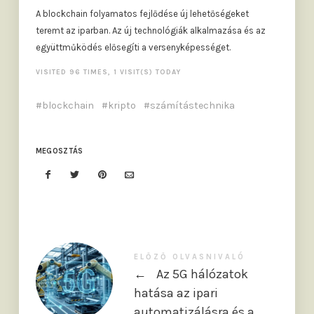
A blockchain folyamatos fejlődése új lehetőségeket
teremt az iparban. Az új technológiák alkalmazása és az
együttműködés elősegíti a versenyképességet.
VISITED 96 TIMES, 1 VISIT(S) TODAY
blockchain
kripto
számítástechnika
MEGOSZTÁS
ELŐZŐ OLVASNIVALÓ
←
Az 5G hálózatok
hatása az ipari
automatizálásra és a