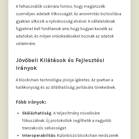
A felhasználók számára fontos, hogy megőrizzék
személyes adataik titkosságát. Az anonimitás biztosítása
gyakran ütközik a nyilvánosság elvével. A vállalatoknak
figyelmet kell fordítaniuk arra, hogy hogyan kezelik az
adatokat, és milyen intézkedéseket hoznak az adatok
védelmére.
Jövőbeli Kilátások és Fejlesztési
Irányok
A blockchain technológia jövője ígéretes. Az iparban a
hatékonyság és az átláthatóság javítására törekednek.
Főbb irányok:
Skálázhatóság
: A teljesítmény növelésére
fókuszálnak. Új protokollok segíthetik a nagyobb
tranzakciós sebességet.
Interoperabilitás
: Különböző blockchain rendszerek