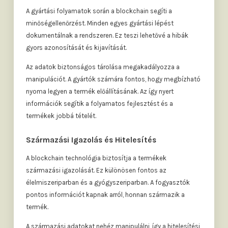
A gyártási folyamatok során a blockchain segíti a
minőségellenőrzést. Minden egyes gyártási lépést
dokumentálnak a rendszeren. Ez teszi lehetővé a hibák
gyors azonosítását és kijavítását.
Az adatok biztonságos tárolása megakadályozza a
manipulációt. A gyártók számára fontos, hogy megbízható
nyoma legyen a termék előállításának. Az így nyert
információk segítik a folyamatos fejlesztést és a
termékek jobbá tételét.
Származási Igazolás és Hitelesítés
A blockchain technológia biztosítja a termékek
származási igazolását. Ez különösen fontos az
élelmiszeriparban és a gyógyszeriparban. A fogyasztók
pontos információt kapnak arról, honnan származik a
termék.
A származási adatokat nehéz manipulálni, így a hitelesítési