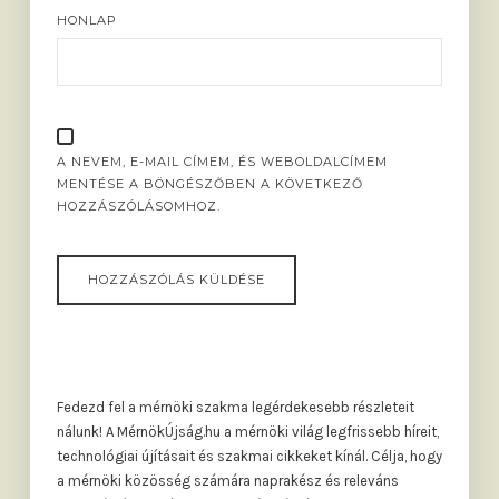
HONLAP
A NEVEM, E-MAIL CÍMEM, ÉS WEBOLDALCÍMEM
MENTÉSE A BÖNGÉSZŐBEN A KÖVETKEZŐ
HOZZÁSZÓLÁSOMHOZ.
Fedezd fel a mérnöki szakma legérdekesebb részleteit
nálunk! A MérnökÚjság.hu a mérnöki világ legfrissebb híreit,
technológiai újításait és szakmai cikkeket kínál. Célja, hogy
a mérnöki közösség számára naprakész és releváns