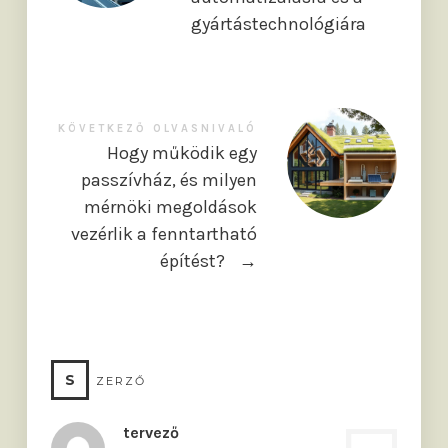
gyártástechnológiára
KÖVETKEZŐ OLVASNIVALÓ
Hogy működik egy
passzívház, és milyen
mérnöki megoldások
vezérlik a fenntartható
építést?
→
S
ZERZŐ
tervező