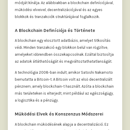
módját kínálja. Az alábbiakban a blockchain definíciójával,
működési elveivel, decentralizációjával és az egyes
blokkok és tranzakciók struktúrájával foglalkozik.
A Blockchain Definíciója és Története
A blockchain egy elosztott adatbázis, amelyet titkosítás
védi. Minden tranzakció egy blokkon belül van rögzítve,
amelyeket időrendben összekapcsolnak. Ezáltal biztosítja
az adatok átláthatóságát és megváltoztathatatlanságát.
A technológia 2008-ban indult, amikor Satoshi Nakamoto
bemutatta a Bitcoin-t. A Bitcoin volt az első decentralizált
pénznem, amely blockchain-t használt. Azóta a blockchain
más területeken is elterjedt, mint például az egészségügy,
a logisztika és a pénzügy.
Működési Elvek és Konszenzus Módszerei
A blockchain működésének alapja a decentralizáció. Ez