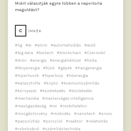
Miért választják egyre többen a napvitorla
megoldást?
C
ÍMKÉK
5g
ai
atom
automatizálás
autó
big data
biotech
blockchain
Csernobil
drón
energia
energiahálózat
fizika
fényenergia
fúzió
gépek
hangenergia
hiperhurok
hiperloop
hőenergia
katasztrófa
kripto
kvantumszámítás
környezet
közelekedés
közlekedés
mechanika
mesterséges intelligencia
mezőgazdaság
mi
mobiltelefon
mozgástörvény
működés
nanotech
orvos
passzívház
porszívó
reaktor
relativitás
robotizáció
számítástechnika