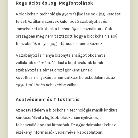
Regulációs és Jogi Megfontolások
A blockchain technológia gyors fejlődése sok jogi kérdést
felvet. Az állami szervek különböző szabályokat és
irányelveket alkotnak a technológia használatára. Sok
országban még nem tisztázott, hogy a blockchain alapú
tranzakciók milyen jogi státusszal rendelkeznek.
A szabályozás hiánya bizonytalanságot okozhat a
vállalatok számára. Például a kriptovaluták körüli
szabályozás eltérhet országonként. Ennek
következményeként a nemzetközi kereskedelem és az
együttműködés nehezebbé válhat.
Adatvédelem és Titoktartás
Az adatvédelem a blockchain technológia másik kritikus
kérdése. Mivel a legtöbb blockchain nyilvános, a
felhasználók adatai láthatóak. Ez aggodalmakat kelt az
érzékeny információk védelmével kapcsolatban.