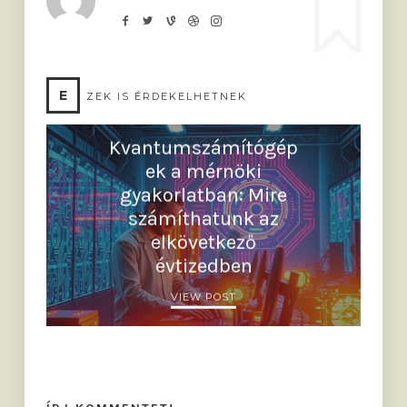
E
ZEK IS ÉRDEKELHETNEK
Kvantumszámítógép
ek a mérnöki
gyakorlatban: Mire
számíthatunk az
elkövetkező
évtizedben
VIEW POST