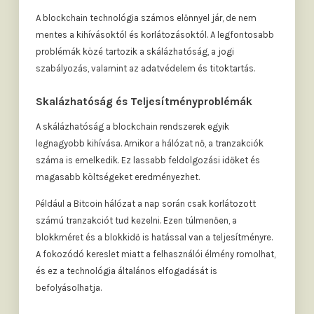
A blockchain technológia számos előnnyel jár, de nem
mentes a kihívásoktól és korlátozásoktól. A legfontosabb
problémák közé tartozik a skálázhatóság, a jogi
szabályozás, valamint az adatvédelem és titoktartás.
Skalázhatóság és Teljesítményproblémák
A skálázhatóság a blockchain rendszerek egyik
legnagyobb kihívása. Amikor a hálózat nő, a tranzakciók
száma is emelkedik. Ez lassabb feldolgozási időket és
magasabb költségeket eredményezhet.
Például a Bitcoin hálózat a nap során csak korlátozott
számú tranzakciót tud kezelni. Ezen túlmenően, a
blokkméret és a blokkidő is hatással van a teljesítményre.
A fokozódó kereslet miatt a felhasználói élmény romolhat,
és ez a technológia általános elfogadását is
befolyásolhatja.