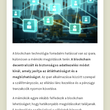
A blockchain technológia forradalmi hatással van az ipara,
különösen a mérnöki megoldások terén.
A blockchain
decentralizált és biztonságos adatkezelési módot
kínál, amely javítja az átláthatóságot és a
megbízhatóságot.
Az ipari alkalmazásai között szerepel
a szállítmányozás, az ellátási lánc kezelése és a pénzügyi
tranzakciók nyomon követése.
A mérnökök egyre inkább felfedezik a blockchain
lehetőségeit, hogy hatékonyabb megoldásokat találjanak.
E technológia segítségével a vállalatok képesek