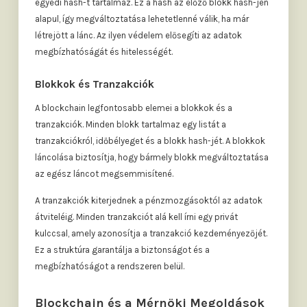
egyedi hash-t tartalmaz. Ez a hash az előző blokk hash-jén
alapul, így megváltoztatása lehetetlenné válik, ha már
létrejött a lánc. Az ilyen védelem elősegíti az adatok
megbízhatóságát és hitelességét.
Blokkok és Tranzakciók
A blockchain legfontosabb elemei a blokkok és a
tranzakciók. Minden blokk tartalmaz egy listát a
tranzakciókról, időbélyeget és a blokk hash-jét. A blokkok
láncolása biztosítja, hogy bármely blokk megváltoztatása
az egész láncot megsemmisítené.
A tranzakciók kiterjednek a pénzmozgásoktól az adatok
átviteléig. Minden tranzakciót alá kell írni egy privát
kulccsal, amely azonosítja a tranzakció kezdeményezőjét.
Ez a struktúra garantálja a biztonságot és a
megbízhatóságot a rendszeren belül.
Blockchain és a Mérnöki Megoldások