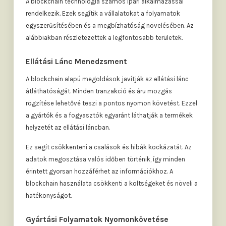
A blockchain technológia számos ipari alkalmazással
rendelkezik. Ezek segítik a vállalatokat a folyamatok
egyszerűsítésében és a megbízhatóság növelésében. Az
alábbiakban részletezettek a legfontosabb területek.
Ellátási Lánc Menedzsment
A blockchain alapú megoldások javítják az ellátási lánc
átláthatóságát. Minden tranzakció és áru mozgás
rögzítése lehetővé teszi a pontos nyomon követést. Ezzel
a gyártók és a fogyasztók egyaránt láthatják a termékek
helyzetét az ellátási láncban.
Ez segít csökkenteni a csalások és hibák kockázatát. Az
adatok megosztása valós időben történik, így minden
érintett gyorsan hozzáférhet az információkhoz. A
blockchain használata csökkenti a költségeket és növeli a
hatékonyságot.
Gyártási Folyamatok Nyomonkövetése