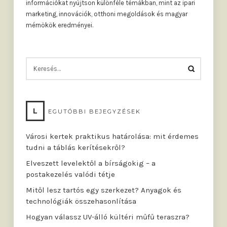
információkat nyújtson különféle témákban, mint az ipari
marketing, innovációk, otthoni megoldások és magyar
mérnökök eredményei.
KERESÉS:
L
EGUTÓBBI BEJEGYZÉSEK
Városi kertek praktikus határolása: mit érdemes
tudni a táblás kerítésekről?
Elveszett levelektől a bírságokig – a
postakezelés valódi tétje
Mitől lesz tartós egy szerkezet? Anyagok és
technológiák összehasonlítása
Hogyan válassz UV-álló kültéri műfű teraszra?