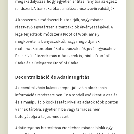
megakadályozza, hogy egyetlen entitás irányítsa az egész
rendszert. A tranzakciókat a hálózat résztvevői validálják.
A konszenzus módszerei biztosítják, hogy minden
résztvevő egyetértsen a tranzakciók érvényességével. A
legelterjedtebb módszer a Proof of Work, amely
megköveteli a bányászoktól, hogy megoldjanak
matematikai problémákat a tranzakciók jóváhagyásához.
Ezen kívül léteznek más módszerek is, mint a Proof of
Stake és a Delegated Proof of Stake.
Decentralizáció és Adatintegritás
A decentralizáció kulcsszerepet játszik a blockchain
információs rendszereiben. Ez a modell csökkenti a csalás
és a manipuláció kockázatát. Mivel az adatok több ponton
vannak tárolva, egyetlen hiba vagy támadás nem
befolyásolja a teljes rendszert.
Adatintegritás biztosítása érdekében minden blokk egy