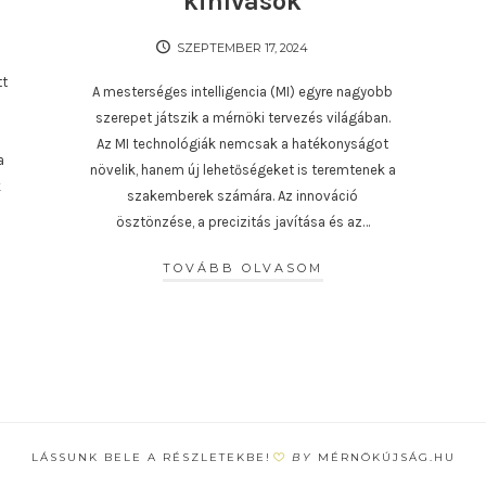
kihívások
SZEPTEMBER 17, 2024
tt
A mesterséges intelligencia (MI) egyre nagyobb
szerepet játszik a mérnöki tervezés világában.
Az MI technológiák nemcsak a hatékonyságot
a
növelik, hanem új lehetőségeket is teremtenek a
k
szakemberek számára. Az innováció
ösztönzése, a precizitás javítása és az…
TOVÁBB OLVASOM
LÁSSUNK BELE A RÉSZLETEKBE!
BY
MÉRNÖKÚJSÁG.HU