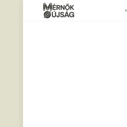
Mérnökújság