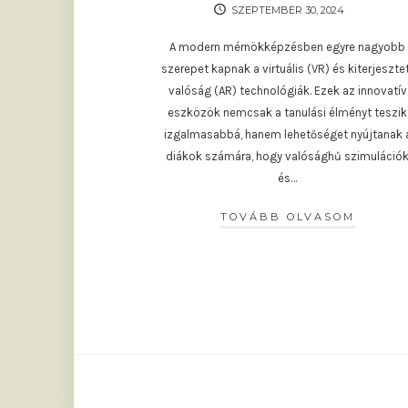
SZEPTEMBER 30, 2024
A modern mérnökképzésben egyre nagyobb
szerepet kapnak a virtuális (VR) és kiterjeszte
valóság (AR) technológiák. Ezek az innovatív
eszközök nemcsak a tanulási élményt teszik
izgalmasabbá, hanem lehetőséget nyújtanak 
diákok számára, hogy valósághű szimuláció
és…
TOVÁBB OLVASOM