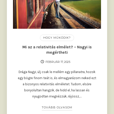
HOGY MŰKÖDIK?
Mi az a relativitás elmélet? – Nagyi is
megértheti
FEBRUÁR 17, 2025
Drága Nagyi, ülj csak le mellém egy pillanatra, hozok
egy bögre finom teát is, és elmagyarázom neked ezt
a bizonyos relativitás elméletet. Tudom, elsőre
bonyolultan hangzik, de hidd el, ha lassan és
nyugodtan megnézzük, rájössz,…
TOVÁBB OLVASOM