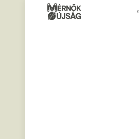
Mérnökújság