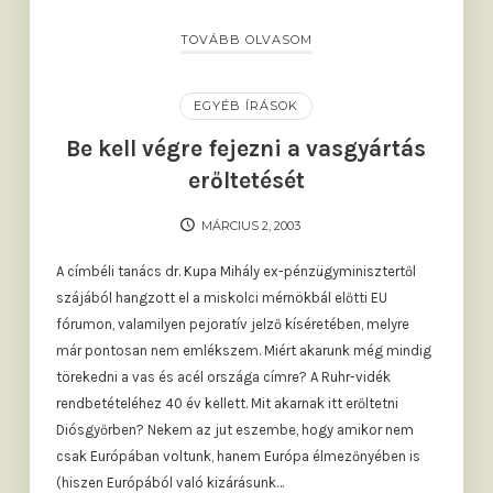
TOVÁBB OLVASOM
EGYÉB ÍRÁSOK
Be kell végre fejezni a vasgyártás
erőltetését
MÁRCIUS 2, 2003
A címbéli tanács dr. Kupa Mihály ex-pénzügyminisztertől
szájából hangzott el a miskolci mérnökbál előtti EU
fórumon, valamilyen pejoratív jelző kíséretében, melyre
már pontosan nem emlékszem. Miért akarunk még mindig
törekedni a vas és acél országa címre? A Ruhr-vidék
rendbetételéhez 40 év kellett. Mit akarnak itt erőltetni
Diósgyőrben? Nekem az jut eszembe, hogy amikor nem
csak Európában voltunk, hanem Európa élmezőnyében is
(hiszen Európából való kizárásunk…