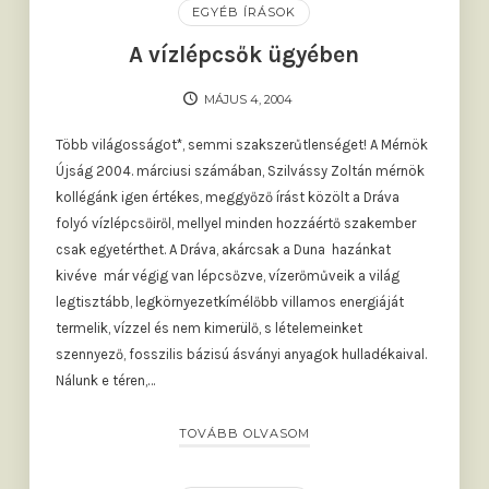
EGYÉB ÍRÁSOK
A vízlépcsők ügyében
MÁJUS 4, 2004
Több világosságot*, semmi szakszerűtlenséget! A Mérnök
Újság 2004. márciusi számában, Szilvássy Zoltán mérnök
kollégánk igen értékes, meggyőző írást közölt a Dráva
folyó vízlépcsőiről, mellyel minden hozzáértő szakember
csak egyetérthet. A Dráva, akárcsak a Duna  hazánkat
kivéve  már végig van lépcsőzve, vízerőműveik a világ
legtisztább, legkörnyezetkímélőbb villamos energiáját
termelik, vízzel és nem kimerülő, s lételemeinket
szennyező, fosszilis bázisú ásványi anyagok hulladékaival.
Nálunk e téren,…
TOVÁBB OLVASOM