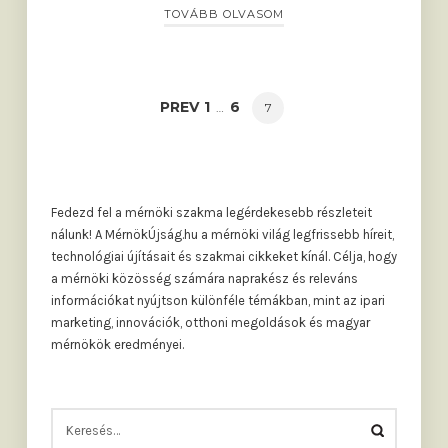
TOVÁBB OLVASOM
Posts
PAGE
PAGE
PREV
1
6
PAGE
…
7
navigation
Fedezd fel a mérnöki szakma legérdekesebb részleteit
nálunk! A MérnökÚjság.hu a mérnöki világ legfrissebb híreit,
technológiai újításait és szakmai cikkeket kínál. Célja, hogy
a mérnöki közösség számára naprakész és releváns
információkat nyújtson különféle témákban, mint az ipari
marketing, innovációk, otthoni megoldások és magyar
mérnökök eredményei.
KERESÉS: