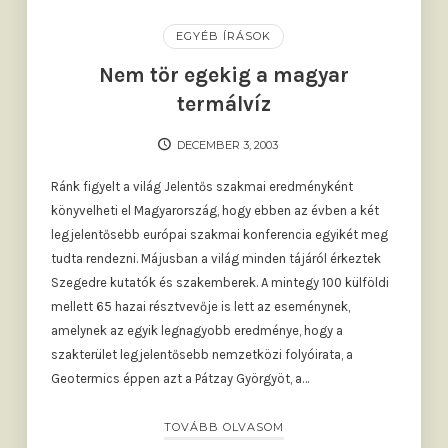
EGYÉB ÍRÁSOK
Nem tör egekig a magyar
termálvíz
DECEMBER 3, 2003
Ránk figyelt a világ Jelentős szakmai eredményként
könyvelheti el Magyarország, hogy ebben az évben a két
legjelentősebb európai szakmai konferencia egyikét meg
tudta rendezni. Májusban a világ minden tájáról érkeztek
Szegedre kutatók és szakemberek. A mintegy 100 külföldi
mellett 65 hazai résztvevője is lett az eseménynek,
amelynek az egyik legnagyobb eredménye, hogy a
szakterület legjelentősebb nemzetközi folyóirata, a
Geotermics éppen azt a Pátzay Györgyöt, a…
TOVÁBB OLVASOM