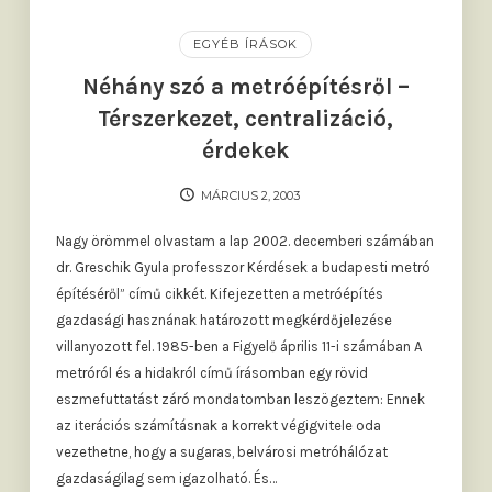
EGYÉB ÍRÁSOK
Néhány szó a metróépítésről –
Térszerkezet, centralizáció,
érdekek
MÁRCIUS 2, 2003
Nagy örömmel olvastam a lap 2002. decemberi számában
dr. Greschik Gyula professzor Kérdések a budapesti metró
építéséről” című cikkét. Kifejezetten a metróépítés
gazdasági hasznának határozott megkérdőjelezése
villanyozott fel. 1985-ben a Figyelő április 11-i számában A
metróról és a hidakról című írásomban egy rövid
eszmefuttatást záró mondatomban leszögeztem: Ennek
az iterációs számításnak a korrekt végigvitele oda
vezethetne, hogy a sugaras, belvárosi metróhálózat
gazdaságilag sem igazolható. És…