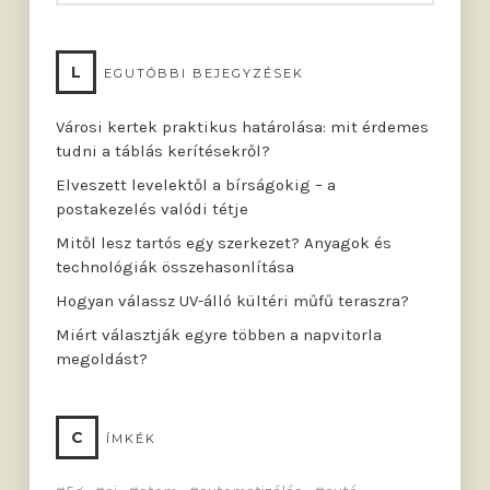
L
EGUTÓBBI BEJEGYZÉSEK
Városi kertek praktikus határolása: mit érdemes
tudni a táblás kerítésekről?
Elveszett levelektől a bírságokig – a
postakezelés valódi tétje
Mitől lesz tartós egy szerkezet? Anyagok és
technológiák összehasonlítása
Hogyan válassz UV-álló kültéri műfű teraszra?
Miért választják egyre többen a napvitorla
megoldást?
C
ÍMKÉK