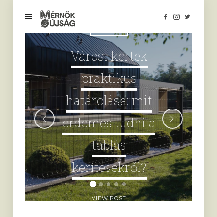
Mérnökújság
OTTHON
Városi kertek
praktikus
határolása: mit
érdemes tudni a
táblás
kerítésekről?
VIEW POST