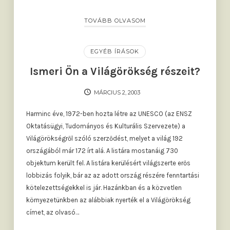
TOVÁBB OLVASOM
EGYÉB ÍRÁSOK
Ismeri Ön a Világörökség részeit?
MÁRCIUS 2, 2003
Harminc éve, 1972-ben hozta létre az UNESCO (az ENSZ
Oktatásügyi, Tudományos és Kulturális Szervezete) a
Világörökségről szóló szerződést, melyet a világ 192
országából már 172 írt alá. A listára mostanáig 730
objektum került fel. A listára kerülésért világszerte erős
lobbizás folyik, bár az az adott ország részére fenntartási
kötelezettségekkel is jár. Hazánkban és a közvetlen
környezetünkben az alábbiak nyerték el a Világörökség
címet, az olvasó…