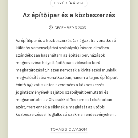
EGYÉB ÍRÁSOK
Az építőipar és a közbeszerzés
DECEMBER 3, 2003
Az építőipar és a közbeszerzés (az ágazatra vonatkozó
különös versenyeljárási szabályok) Írásom címében
szándékosan használtam az építési beruházások
megnevezése helyett építőipar szélesebb körű
meghatározását, hiszen nemcsak a kivitelezési munkák
megvalósítására vonatkozóan, hanem a teljes építőipart
érintő ágazati szinten szeretném a közbeszerzés
jogintézményének sajátos szabályait bemutatni és
megismertetni az Olvasókkal. Teszem ezt elsősorban
azért, mert ennek a cikknek a megírását az utóbbi
közbeszerzéssel foglalkozó szakmai rendezvényeken…
TOVÁBB OLVASOM