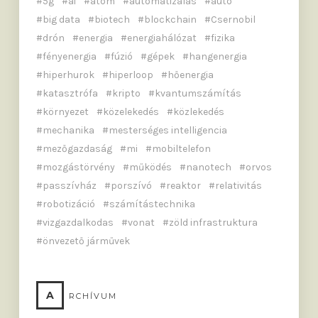
5g
ai
atom
automatizálás
autó
big data
biotech
blockchain
Csernobil
drón
energia
energiahálózat
fizika
fényenergia
fúzió
gépek
hangenergia
hiperhurok
hiperloop
hőenergia
katasztrófa
kripto
kvantumszámítás
környezet
közelekedés
közlekedés
mechanika
mesterséges intelligencia
mezőgazdaság
mi
mobiltelefon
mozgástörvény
működés
nanotech
orvos
passzívház
porszívó
reaktor
relativitás
robotizáció
számítástechnika
vizgazdalkodas
vonat
zöld infrastruktura
önvezető járművek
A
RCHÍVUM