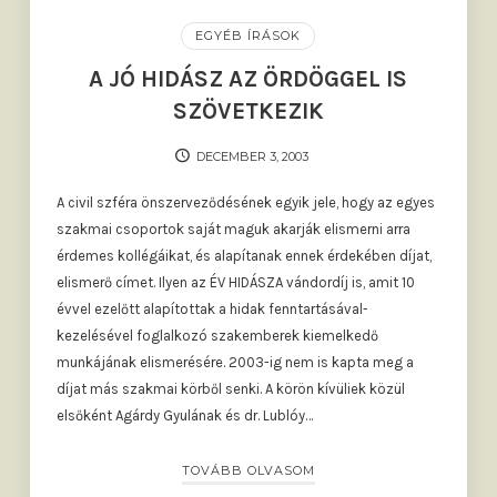
EGYÉB ÍRÁSOK
A JÓ HIDÁSZ AZ ÖRDÖGGEL IS
SZÖVETKEZIK
DECEMBER 3, 2003
A civil szféra önszerveződésének egyik jele, hogy az egyes
szakmai csoportok saját maguk akarják elismerni arra
érdemes kollégáikat, és alapítanak ennek érdekében díjat,
elismerő címet. Ilyen az ÉV HIDÁSZA vándordíj is, amit 10
évvel ezelőtt alapítottak a hidak fenntartásával-
kezelésével foglalkozó szakemberek kiemelkedő
munkájának elismerésére. 2003-ig nem is kapta meg a
díjat más szakmai körből senki. A körön kívüliek közül
elsőként Agárdy Gyulának és dr. Lublóy…
TOVÁBB OLVASOM