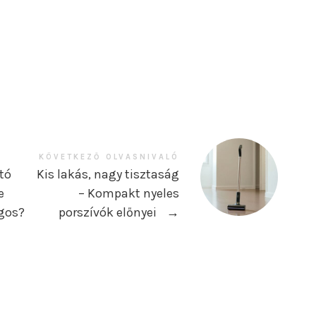
Ó
KÖVETKEZŐ OLVASNIVALÓ
tó
Kis lakás, nagy tisztaság
e
– Kompakt nyeles
ágos?
porszívók előnyei
→