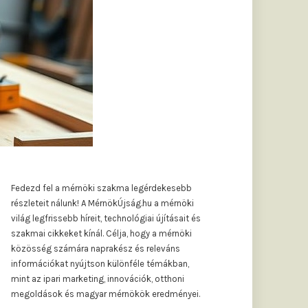
Fedezd fel a mérnöki szakma legérdekesebb
részleteit nálunk! A MérnökÚjság.hu a mérnöki
világ legfrissebb híreit, technológiai újításait és
szakmai cikkeket kínál. Célja, hogy a mérnöki
közösség számára naprakész és releváns
információkat nyújtson különféle témákban,
mint az ipari marketing, innovációk, otthoni
megoldások és magyar mérnökök eredményei.