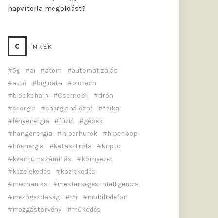
napvitorla megoldást?
C
ÍMKÉK
5g
ai
atom
automatizálás
autó
big data
biotech
blockchain
Csernobil
drón
energia
energiahálózat
fizika
fényenergia
fúzió
gépek
hangenergia
hiperhurok
hiperloop
hőenergia
katasztrófa
kripto
kvantumszámítás
környezet
közelekedés
közlekedés
mechanika
mesterséges intelligencia
mezőgazdaság
mi
mobiltelefon
mozgástörvény
működés