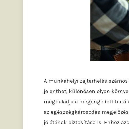
A munkahelyi zajterhelés számos
jelenthet, különösen olyan környez
meghaladja a megengedett határé
az egészségkárosodás megelőzés
jólétének biztosítása is. Ehhez a