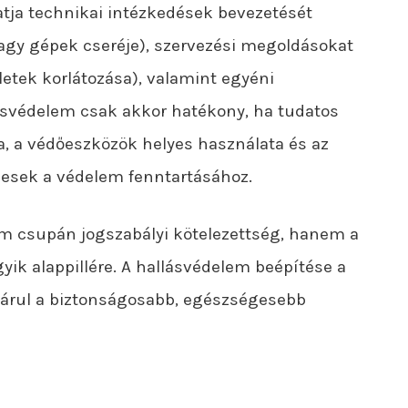
tja technikai intézkedések bevezetését
 vagy gépek cseréje), szervezési megoldásokat
etek korlátozása), valamint egyéni
lásvédelem csak akkor hatékony, ha tudatos
a, a védőeszközök helyes használata és az
sek a védelem fenntartásához.
em csupán jogszabályi kötelezettség, hanem a
yik alappillére. A hallásvédelem beépítése a
árul a biztonságosabb, egészségesebb