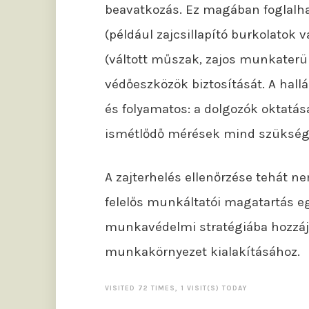
beavatkozás. Ez magában foglalha
(például zajcsillapító burkolatok
(váltott műszak, zajos munkaterül
védőeszközök biztosítását. A hal
és folyamatos: a dolgozók oktatás
ismétlődő mérések mind szüksége
A zajterhelés ellenőrzése tehát n
felelős munkáltatói magatartás eg
munkavédelmi stratégiába hozzáj
munkakörnyezet kialakításához.
VISITED 72 TIMES, 1 VISIT(S) TODAY