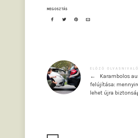
MEGOSZTÁS
ELŐZŐ OLVASNIVAL
←
Karambolos au
felújítása: mennyir
lehet újra biztons