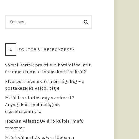
KERESÉS:
L
EGUTÓBBI BEJEGYZÉSEK
Városi kertek praktikus határolása: mit
érdemes tudni a táblás kerítésekről?
Elveszett levelektől a bírságokig – a
postakezelés valódi tétje
Mitől lesz tartós egy szerkezet?
Anyagok és technológiák
összehasonlítása
Hogyan válassz UV-álló kültéri műfű
teraszra?
Miért választják egyre többen a