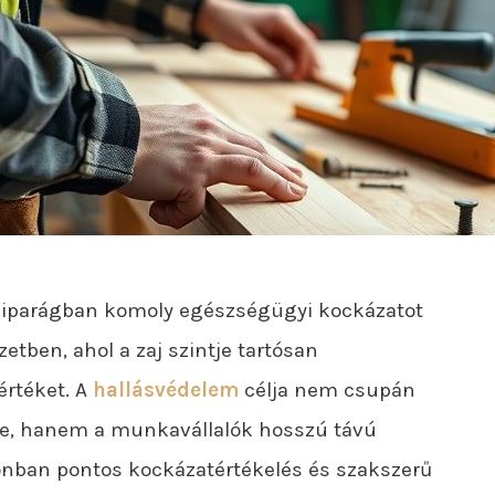
 iparágban komoly egészségügyi kockázatot
etben, ahol a zaj szintje tartósan
rtéket. A
hallásvédelem
célja nem csupán
e, hanem a munkavállalók hosszú távú
zonban pontos kockázatértékelés és szakszerű