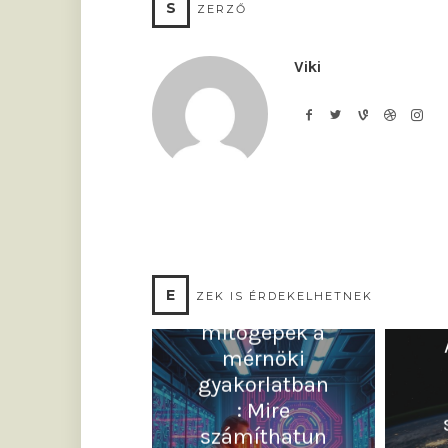
S
ZERZŐ
Viki
E
ZEK IS ÉRDEKELHETNEK
Kvantumszá
mítógépek a
mérnöki
gyakorlatban
: Mire
számíthatun