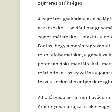
zajmérés szükséges.
A zajmérés gyakorlata az első lépé
eszközökkel – például hangnyomá
zajdoziméterekkel – rögzítik a dol
Fontos, hogy a mérés reprezentatí
munkafolyamatokat, a gépek zajki
pontosan dokumentálni kell, mert 
mért értékek összevetése a jogsza
teszi a kockázat szintjének megha
A hallásvédelem a munkavédelmi k
Amennyiben a zajszint eléri vagy 