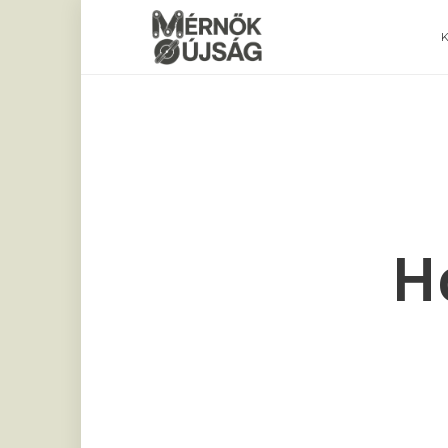
Mérnökújság
H