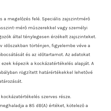
s a megelőzés felé. Speciális zajszintmérő
sszint-mérő műszerekkel vagy személyi
gozók által ténylegesen érzékelt zajszinteket.
v időszakban történjen, figyelembe véve a
bocsátását és az időtartamot. Az adatokat
ezek képezik a kockázatértékelés alapját. A
bályban rögzített határértékekkel lehetővé
tározását.
ockázatértékelés szerves része.
meghaladja a 85 dB(A) értéket, kötelező a