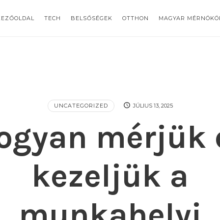
KEZŐOLDAL
TECH
BELSŐSÉGEK
OTTHON
MAGYAR MÉRNÖKÖ
UNCATEGORIZED
JÚLIUS 13, 2025
ogyan mérjük 
kezeljük a
munkahelyi