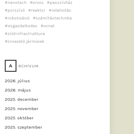
nanotech
orvos
passzívház
porszívó
reaktor
relativitás
robotizáció
számítástechnika
vizgazdalkodas
vonat
zöld infrastruktura
önvezető járművek
A
RCHÍVUM
2026. július
2026. május
2025. december
2025. november
2025. október
2025. szeptember