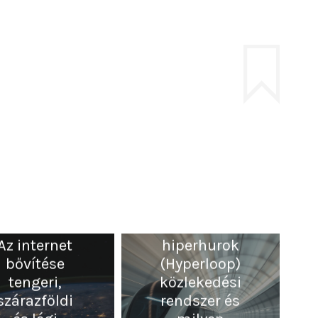
Hogy
működik a
Az internet
hiperhurok
bővítése
(Hyperloop)
tengeri,
közlekedési
szárazföldi
rendszer és